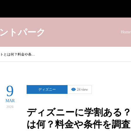
ントパーク
Home
トとは何？料金や条…
9
ディズニー
24 view
MAR
2026
ディズニーに学割ある
は何？料金や条件を調査